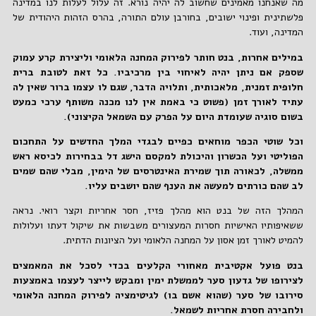
מה שאנחנו מאמינים שחשוב לה יהיה נורא. זה עלול לעלות לנו במדינה
פלשתינית ופינוי ישובים, בחורבן עולם התורה, בהרס הזהות היהודית של
המדינה, ועוד.
במילים אחרות, בנט חותר לפירוק המחנה הלאומי וליצירת קרע עמוק
שספק אם ניתן יהיה לאיחוי בין מרכיביו. כל זאת לטובת ברית
חלופית זמנית, מלאכותית, ותלויה הדבר, שגם לו עצמו ברור שאין לה
עתיד לאורך זמן (פשוט כי באמת אין לנו מכנה משותף ערכי כמעט
בשום סוגיה שעומדת היום על הפרק עם השמאל הקיצוני).
וכל שוטי הכפר מוחאים כפיים לבגדי המלך החדשים על התחכום
הפוליטי ועל הכשרון והיכולת למקסם הישג דל בבחירות לכיסא ראש
ממשלה, לכאורה תוך שמירת האינטרסים של הימין, מבלי שהם שמים
לב שהם כורתים למעשה את הענף שהם יושבים עליו.
המהלך הזה של בנט הוא מהלך פזיז, חסר אחריות וקצר רואי. נראה
ששאיפותיו האישיות חסרות המעצורים משבשות את שיקול דעתו ועלולות
להמיט לאורך זמן אסון על המחנה הלאומי ועל הציונות הדתית.
בנט פועל אקטיבית מאחורי הקלעים בכדי לסכל את המאמצים
לצירופו של גדעון סער לממשלת ימין ומבקש לייצר לעצמו באמצעות
סירובו של סער (שהוא אשם בו) לגיטימציה לפירוק המחנה הלאומי
ולחבירה חסרת אחריות לשמאל.