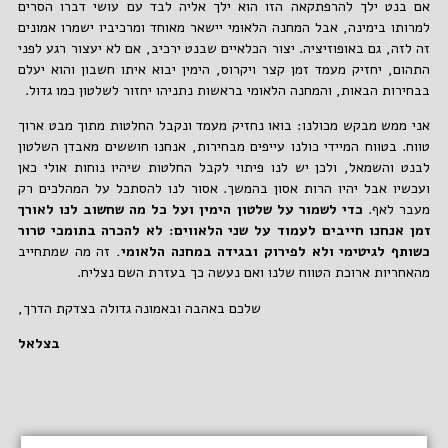
אם בנט ילך להרפתקאה הזו הוא ילך אליה לבד עם עושי דברו הסרים
למרותו בימינה, אבל המחנה הלאומי יישאר מאוחד ומרכיביו ישמרו אמונים
זה לזה, גם באופוזיציה. יצור הכלאיים שבנט ירכיב, אם לא יעצור רגע לפני
התהום, יחזיק מעמד זמן קצר ויקרוס, הימין יבוא איתו חשבון והוא יעלם
בבחירות הבאות, והמחנה הלאומי בראשות נתניהו יחזור לשלטון כמו גדול.
אני ממש מבקש מכולנו: בואו נחזיק מעמד ונקבל החלטות מתוך מבט ארוך
טווח. בטווח המיידי כולנו עייפים מבחירות, אנחנו חוששים מאבדן השלטון
לבנט והשמאל, ולכן יש לנו פיתוי לקבל החלטות שיהיו נוחות אולי כאן
ועכשיו אבל יהיו הרות אסון בהמשך. אסור לנו להסתכל על המהלכים רק
מעבר לאף.
כדי לשמור על שלטון הימין ועל כל מה שחשוב לנו לאורך
זמן אנחנו חייבים לעמוד על שני הלאווים: לא להכרה בתומכי טרור
כשותף לגיטימי ולא לפירוק ובגידה במחנה הלאומי.
זה מה שמתחייב
מהאחריות ארוכת הטווח שלנו ואם נעשה כך בעזרת השם נצליח.
שלכם באהבה ובאמונה גדולה בצדקת הדרך,
בצלאל