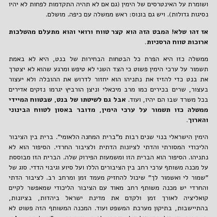
ושומרת על האינטרסים של הימין (גם אם לא תהיה התקדמות לפחות לא יהיו
נסיגות גדולות). ויש גם בונוס: ראש ממשלה עם כיפה. מושלם.
אז זהו שלא! המבט הזה הוא קצר טווח ורואי והוא מתעלם מהשלכות
ארוכות טווח הרסניות.
ממשלה כזו היא הפרת כל הבטחות הבחירות של בנט, היא לא באמת
תשמור על ערכי הימין פשוט כי הצד השני לא טיפש ומרגע שהוא לא יצטרך
את בנט כדי להזיז את נתניהו הוא יחזור לדרוש את ההובלה ולא יעצור
בעצור, שרים בכירים כמו מרב מיכאלי וניצן הורביץ יגרמו נזקים אדירים
בכל משרד שבו הם יהיו, ועוד.
אבל גם לשיטתו של בנט, שבטווח המיידי
ממשלה כזו תשמור על ערכי הימין, מדובר באסון לטווח הבינוני
והארוך.
הימין הישראלי בנוי שנים רבות מ"ברית המחנה הלאומי". ברית בין הציבור
הליכודי המסורתי והדתי לציונות הדתית ולציבור החרדי. הסיפור הוא לא
נתניהו. הסיפור הוא הברית הזו ומשמעות הפירוק שלה. הברית הזו מבוססת
על מכנה משותף ערכי רחב בין הציבורים הללו ועל סיוע וגיבוי הדדי. סוג של
"שמור לי ואשמור לך" שיכול להחזיק מעמד זמן ומרחב רב. לציבור הדתי
והחרדי יש מכנה משותף רחב מאוד עם הציבור הליכודי שמאפשר לקיים
קואליציה לאורך זמן ולקדם את מדינת ישראל ביהדות, בציונות,
בהתיישבות, בתיקון מערכת המשפט ועוד. המכנה המשותף הזה פשוט לא