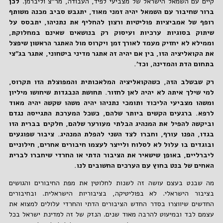
קיים עם השמאל הישראל של מצביעי לפיד, העבודה, מר"צ וליברמן.
לכן
ברור שחיבור עם השמאל יהיה זמני מאוד, יתגבש סביב מכנה משותף
רופף של אמביציות פוליטיות ורצון להחליף את נתניהו, יתבסס על
שיתוק בסוגיות ערכיות ועיסוק רק בנושאים שאינם במחלוקת,
וממילא לא יחזיק מעמד לאורך זמן ויקרוס מול האתגר הראשון שיפצל
את הקואליציה הזו, בין אם יהיה זה אתגר מדיני ביטחוני, אתגר בג"צי
בתחום הדת והמדינה, וכד'.
רק שבשלב הזה, כשהקואליציה המלאכותית והמפוצלת הזו תקרוס,
למי שילך איתה לא יהיה לאן לחזור. תחושת הנבגדות שיחושו מיליון
ומשהו מצביעי הליכוד ותומכי נתניהו יהיה משהו שקשה יהיה מאוד
לרפא. ברגעים הקשים ביותר שלהם, כשכל המערכת התגייסה נגדם
וביקשה להפיל את המנהיג הבלתי מעורער שלהם, חלקים בברית הזו
בגדו, הפנו עורף, וחברו לצד השני להפלת המנהיג. ציבור שפוגעים
ובוגדים בו עלול לא לסלוח ולייצר לעצמו חיבורים אחרים, חילוניים
ליברליים, באופן שישאיר את הציבור הדתי או החרדי שיחברו לברית
האחים של בנט בחוץ עם הערכים החשובים לנו.
מה שבנט בעצם עושה זה לשנות לחלוטין את מפת החיבורים והגושים
בציבור הישראלי. לא בפוליטיקה, בציבוריות הישראלית. ובחיבורים
החדשים שיווצרו בסדר החדש הציבורים הדתי והחרדי עלולים למצוא את
עצמם לבד ובמיעוט להרבה מאוד שנים. הנזק של זה למדינת ישראל בכל