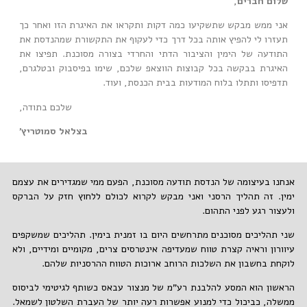
שלום חברים,
אני ממש מבקש שתשקיעו כמה דקות ותקראו את האיגרת הזו ואחר כך
תעזרו לי להפיץ אותה בכל דרך כדי לעקוף את התקשורת שמהנדסת את
התודעה של הימין והציבור הדתי והחרדי בצורה מסוכנת. תפיצו את
האיגרת בבקשה בכל קבוצות הווצאפ שלכם, שימו בפיסבוק ובטלגרם,
תדפיסו ותתלו בלוח המודעות בבית הכנסת, ועוד.
שלכם בתודה,
בצלאל סמוטריץ'
אנחנו בעיצומה של הנדסת תודעה מסוכנת, הפעם ממי שמגדירים את עצמם
ימין. זה תהליך הרסני ואני מבקש לקרוא לכולם ללחוץ חזק על הברקס
ולעצור רגע לפני התהום.
שני תהליכים מסוכנים מתרחשים היום בו זמנית בימין. תהליכים שמשקפים
עיוורון וראיה קצרת טווח שמעדיפה אינטרסים צרים, מקומיים ומידיים, ולא
לוקחת בחשבון את השלכות הרוחב ארוכות הטווח ההרסניות שלהם.
הראשון הוא המסע להלבנת רע"מ של מנצור עבאס כשותף לגיטימי לביסוס
ממשלה, כביכול כדי למנוע אפשרות רעה יותר של העברת השלטון לשמאל.