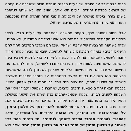
רבות כבר דובר על היותה של רע"מ מפלגה תומכת טרור ששוללת את קיומה
של ישראל כמדינה יהודית. רע"מ היא אויב, ואויב הוא לא שותף לגיטימי
בשום צורה. ביסוס ממשלה על הימנעות תומכי טרור חותרת תחת מוסכמות
היסוד הציוניות והדמוקרטיות של מדינת ישראל.
אבל חמור ומסוכן מכך, הקמת ממשלה בהתבסס על רע"מ תביא לשני
תהליכים מקבילים שהשילוב ביניהם הוא אסון למדינה היהודית, לא פחות:
עליה בשיעור ההצבעה של ערביי ישראל (שכן הם ממלכי המלכים ויהיו להם
הישגים רבים) בצירוף הפיכתם לשותף לגיטימי, שבאופן טבעי לטווח ארוך
יחבור לשמאל (עבאס רוצה לחבור עכשיו לימין רק כדי לתקוע אצבע בעין
לרשימה המשותפת. לטווח ארוך הערבים יחברו לשמאל, שיתן להם גם את
המישור האזרחי וגם את המישור הלאומי שהימין לא נותן להם). המשמעות
הפשוטה היא שגם אם בטווח הקצר הסתמכות על תומכי מחבלים תאפשר
לשמור על שלטון הימין, התוצאה מיד אחר כך תהיה אבדן שלטון הימין.
בכנסת הבאה יהיו כ 18-20 ח"כים ערבים, שיחברו לשמאל ויעבירו אליו את
השלטון לשנים רבות. שלטון שמאל-ערבים כזה ימחק את הישגי ממשלת
הימין הקרובה בזמן קצר, יחריב את עקרונות המדינה היהודית, יקים מדינת
טרור ערבית, ועוד ועוד.
מי שרוצה לשמור לאורך זמן על שלטון הימין,
על ההתיישבות, על התורה, על הזהות היהודית של המדינה, חייב
להתנגד להפיכת תומכי הטרור לשותף לגיטימי. מי שיכיר בהם כדי
לשמור על שלטון הימין של היום יאבד את שלטון הימין מחר.
אויב הוא