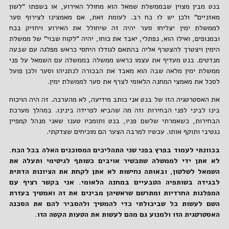
בנט מבין מצוין שבממשלת שמאל הוא מחולל האירוע, או בשפתו "לשון
מאזניים" ולכן יש לו כח רב. לעומת זאת, אם מאמצינו לצירוף סער
לממשלת ימין יצליחו סער יהיה זה שיחולל את האירוע ויחזיק בכח
ובמנופים, ואילו הוא, נפתלי, יאבד את כוחו, יהיה "לקוח שבוי" של ממשלת
הימין ויצטרך להצטרף אליה בהתאם לגודלו היחסי כראש מפלגה עם שבעה
מנדטים. בנט מעדיף את עצמו כראש ממשלה בממשלה עם השמאל על פני
ממשלת ימין מלאה שבה הוא מאבד את הבכורה לנתניהו וסער ולכן פועל
לסכל את מאמצי המחנה הלאומי לצרף את סער לממשלת ימין.
את האסטרטגיה הזו של בנט אני כותב מידיעה, לא מהערכה. זה היה הויכוח
בינו לביני לפני הבחירות וזה מה שהביא לפרידה בינינו. במהלך מערכת
הבחירות, כשאמרתי שלשם פניו, בנט ותומכיו טענו שאני מנהל קמפיין
נגטיבי ותוקף אותו. עכשיו למרבה הצער הם מוכיחים שצדקתי.
בכוונתי לעמוד בפרץ בפני שני התהליכים המסוכנים האלה בכל הכח.
לא אתן ידי לממשלה שתכשיר אויבים כשותף לגיטימי ותעלה את
השמאל לשלטון, ובאותה נחישות לא אתן לקחת את הציונות הדתית
לבגידה בשותפיה הטבעיים במחנה הלאומי. אני בקשר רציף עם
המפלגות החרדיות ומתרשם שראשיהן מבינים את זה ואמשיך בעזרת
השם לעשות כל שביכולתי כדי להמשיך ולהסביר להם את הסכנה
האסטרטגית הזו ולמנוע גם מהם לעשות את הטעות הקשה הזו.