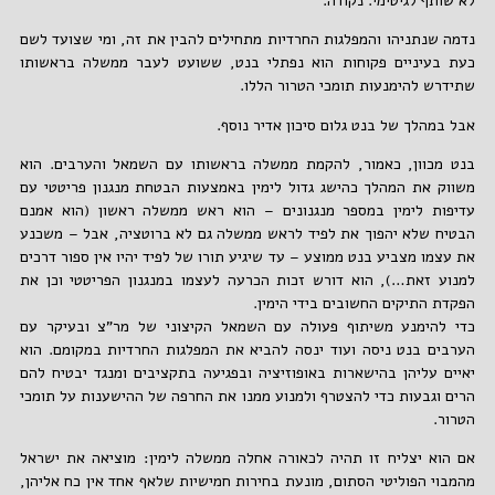
לא שותף לגיטימי. נקודה.
נדמה שנתניהו והמפלגות החרדיות מתחילים להבין את זה, ומי שצועד לשם
כעת בעיניים פקוחות הוא נפתלי בנט, ששועט לעבר ממשלה בראשותו
שתידרש להימנעות תומכי הטרור הללו.
אבל במהלך של בנט גלום סיכון אדיר נוסף.
בנט מכוון, כאמור, להקמת ממשלה בראשותו עם השמאל והערבים. הוא
משווק את המהלך כהישג גדול לימין באמצעות הבטחת מנגנון פריטטי עם
עדיפות לימין במספר מנגנונים – הוא ראש ממשלה ראשון (הוא אמנם
הבטיח שלא יהפוך את לפיד לראש ממשלה גם לא ברוטציה, אבל – משכנע
את עצמו מצביע בנט ממוצע – עד שיגיע תורו של לפיד יהיו אין ספור דרכים
למנוע זאת…), הוא דורש זכות הכרעה לעצמו במנגנון הפריטטי וכן את
הפקדת התיקים החשובים בידי הימין.
כדי להימנע משיתוף פעולה עם השמאל הקיצוני של מר"צ ובעיקר עם
הערבים בנט ניסה ועוד ינסה להביא את המפלגות החרדיות במקומם. הוא
יאיים עליהן בהישארות באופוזיציה ובפגיעה בתקציבים ומנגד יבטיח להם
הרים וגבעות כדי להצטרף ולמנוע ממנו את החרפה של ההישענות על תומכי
הטרור.
אם הוא יצליח זו תהיה לכאורה אחלה ממשלה לימין: מוציאה את ישראל
מהמבוי הפוליטי הסתום, מונעת בחירות חמישיות שלאף אחד אין כח אליהן,