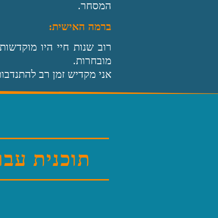
‬המסחר‭.‬
ברמה‭ ‬האישית‭: ‬
‬מובחרות‭.‬
אני‭ ‬מקדיש‭ ‬זמן‭ ‬רב‭ ‬להתנדבות‭ ‬ואשמח‭ ‬להמשיך‭ ‬לשרת‭ ‬אתכם‭.‬
תוכנית עבו