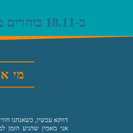
ב-18.11 בוחרים במאיר קלוגהפט ללשכת המסחר ת״א והמרכז
מי אנ
דווקא‭ ‬עכשיו‭,‬ כשאנחנו‭ ‬חווים‭ ‬את‭ ‬תוצאות‭ ‬הקורונה, ‭‬אנחנו‭ ‬חייבים‭ ‬להילחם‭ ‬על‭ ‬מקומנו.