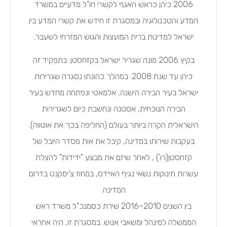
2006 כיהן כראש האגף לקשרי חו"ל מדעיים במשרד
המדע והטכנולוגיה ובמסגרת זו חידש את קשרי המדע בין
ישראל למדינות ברית המועצות והגוש המזרחי לשעבר.
בקיץ 2006 מונה שגריר ישראל בקזחסטן. בתפקיד זה
כיהן עד שנת 2008. במהלך כהונתו נסגרה שגרירות
ישראל בעיר הבירה הישנה, אלמאטי ונפתחה מחדש בעיר
הבירה הנוכחית, אסטנה ונחשבת כיום לשגרירות
הישראלית הקרה ביותר בעולם (החליפה בכך את אוטווה).
בעקבות שירותו במדינה, קיבל את אות מסדר היובל של
קזחסטן(רו') , לאחר שיזם את מבצע "ידידות" להצלת
עשרות תינוקות נשאי נגיף האיידס, במחוז צ'ימקנט בדרום
המדינה.
בין השנים 2010–2016 שירת כסמנכ"ל משרד ראש
הממשלה למינהל ומשאבי אנוש. במסגרת זו, היה אחראי