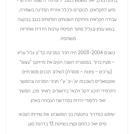
בהתנדבות), יואל משמש כמנכ“ל ומייסד ה‘שומר החדש‘-
סיוע לחקלאים, לבוקרים ולכלל אזרחי המדינה בשמירה,
עבודה חקלאית והחזקת השטחים הפתוחים בנגב בבקעה
בגוש עציון ובגליל מתוך תפיסת ערבות הדדית ואחריות
משותפת.
בשנים 2003-2004 היה חניך במכינת קד“צ גליל עליון
– מעיין ברוך. במסגרת השנה הקים את פרויקט ”עצומ“
(ערכים – ציונות – מסורת) לשילוב תכנים מסורתיים
ואקטואליים לשכבות יא‘-יב‘ ע“י חניכי המכינה ובהמשך
לתלמידי תיכון 'דקל וילנאי' בירושלים. לאחר מכן, המשיך
יואל ללימודי יהדות במדרשה הגבוהה באלון.
שימש כמדריך בתנועת בני המושבים. את שירותו הצבאי
סיים יואל כלוחם וקצין בשייטת 13 בדרגת סגן.