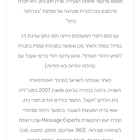
ממוצא מרוקאי. אחותה הצעירה, מרלן חסן נחון, היא חברת
פרלמנט גיברלטרית ומנהיגה של מפלגת "גיברלטר
ביחד".
עם סיום לימודי המשפטים הייתה חסן-נחום עורכת דין
במידל טמפל ולאחר מכן שימשה כמנהלת קמפיין בחברת
"הסיוע היהודי העולמי", ארגון צדקה יהודי בריטי שעבד עם
קהילות יהודיות ולא יהודיות.[
לאחר שעלתה לישראל במהלך האינתיפאדה
השנייה, כיהנה כבכירה בג'וינט ומשנת 2007 כמנכ"לית
בית הילדים "תקווה", התומך בילדים יהודים חסרי בית,
יוצאי ברית המועצות לשעבר. בהמשך הייתה ממייסדי
חברת ייעוץ התקשורת Message Experts שבין רשימת
לקוחותיה מובילאיי, NICE, אמדוקס, סיסקו, סימנס, מכבי