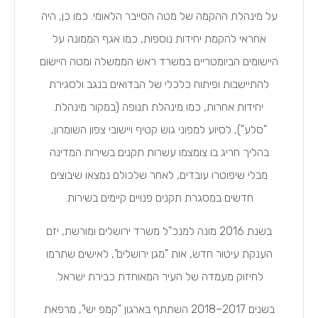
על מינהלת ההקמה של מטה הסייבר הלאומי. כמו כן, היה
אחראי להקמת יחידות נוספות, כמו אגף הממונה על
היישומים הביומטריים במשרד ראש הממשלה ומטה היישום
להתיישבות ופיתוח כלכלי של הבדואים בנגב ולסגירת
יחידות אחרות, כמו מינהלת תנופה (במקור מינהלת
"סלע"), לסיוע למפוני גוש קטיף ויישובי צפון השומרון,
בהליך חריג בו צומצמו עשרות תקנים בשירות המדינה
מבלי שיפוטרו עובדים, לאחר שלכולם נמצאו שיבוצים
חדשים במסגרת תקנים פנויים קיימים בשירות.
בשנת 2016 מונה למנכ"ל משרד ירושלים ומורשת, יזם
הענקת עיטור חדש, אות "מגן ירושלים", לאישים שתרמו
לחיזוק מעמדה של העיר המאוחדת כבירת ישראל.
בשנים 2017–2018 השתתף בארגון "קמפ ישי", מרפאת