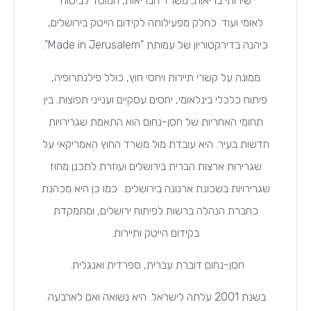
שירותי בריאות, משרד הבריאות, המוסד לביטוח
לאומי ועוד. כחלק מפעילותה לקידום הייטק בירושלים,
כיהנה בדירקטוריון של עמותת "Made in Jerusalem".
ממונה על קשרי תיירות ויחסי חוץ, כולל פילנתרופיה,
פיתוח כלכלי בינלאומי, יחסים עסקיים וענייני תפוצות. בין
תחומי האחריות של חסן-נחום הוא התאמת שגרירויות
חדשות בעיר. היא עובדת מול משרד החוץ האמריקאי על
שגרירות ארצות הברית בירושלים ועוזרת לתכנן מחוז
שגרירויות בשכונת ארנונה בירושלים. כמו כן היא מכהנת
כחברת הנהלה ברשות לפיתוח ירושלים, ומתמקדת
בקידום הייטק ותיירות.
חסן-נחום דוברת עברית, ספרדית ואנגלית.
בשנת 2001 עלתה לישראל. היא נשואה ואם לארבעה.