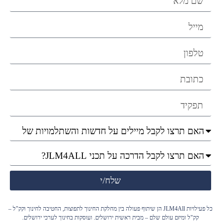
שלח/י
כל פעילויות JLM4All הן שיתוף פעולה בין מחלקת החינוך לתפוצות, החטיבה לחינוך וקק"ל –
קק"ל ומיזם עולם שלם – מבית ראשית ירושלים. ועוסקות בחינוך לערכי ירושלים.