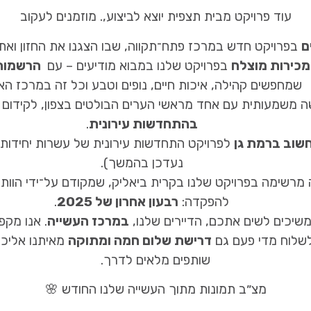
עוד פרויקט מבית תצפית יוצא לביצוע,. מוזמנים לעקוב
ם
בפרויקט חדש במרכז פתח־תקווה, שבו הצגנו את החזון ואת
מכירות מוצלח
בפרויקט שלנו במבוא מודיעים – עם
הרשמות
שמחפשים קהילה, איכות חיים, נופים וטבע וכל זה במרכז הא
ה משמעותית עם אחד מראשי הערים הבולטים בצפון, לקידום
בהתחדשות עירונית
.
שוב ברמת גן
לפרויקט התחדשות עירונית של עשרות יחידות 
נעדכן בהמשך).
רשימה בפרויקט שלנו בקרית ביאליק, שמקודם על־ידי הוותמ״ל
להפקדה:
רבעון אחרון של 2025
.
משיכים לשים אתכם, הדיירים שלנו,
במרכז העשייה
. אנו מקפ
לשלוח מדי פעם גם
דרישת שלום חמה ומתוקה
מאיתנו אליכם
שותפים מלאים לדרך.
מצ״ב תמונות מתוך העשייה שלנו החודש
🌸