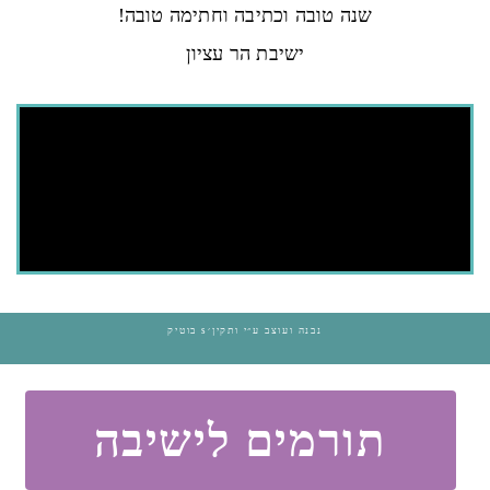
שנה טובה וכתיבה וחתימה טובה!
ישיבת הר עציון
נבנה ועוצב ע״י ותקין׳s בוטיק
תורמים לישיבה